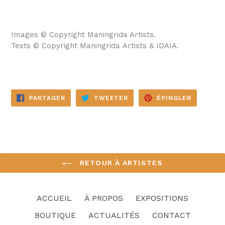
Images
© Copyright
Maningrida Artists.
Texts © Copyright
Maningrida Artists & IDAIA.
PARTAGER
TWEETER
ÉPINGLE
PARTAGER
TWEETER
ÉPINGLER
SUR
SUR
SUR
FACEBOOK
TWITTER
PINTERE
RETOUR À ARTISTES
ACCUEIL
À PROPOS
EXPOSITIONS
BOUTIQUE
ACTUALITÉS
CONTACT