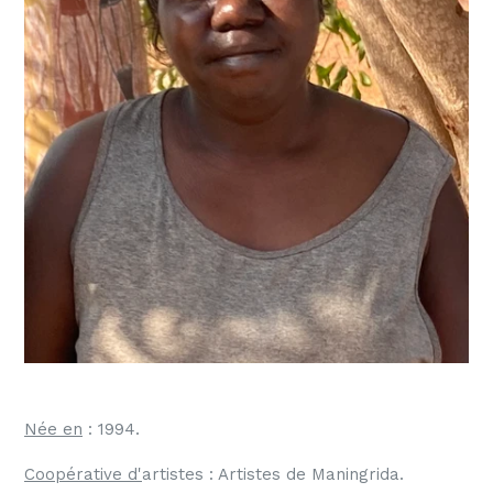
Née en
:
1994
.
Coopérative d'
artistes
: Artistes de Maningrida.