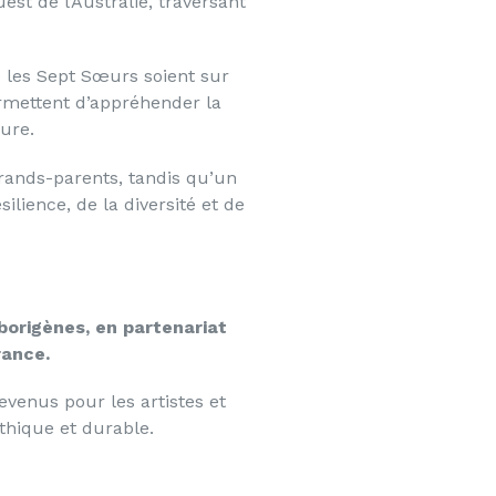
est de l’Australie, traversant
ue les Sept Sœurs soient sur
ermettent d’appréhender la
oure.
rands-parents, tandis qu’un
lience, de la diversité et de
borigènes, en partenariat
rance.
evenus pour les artistes et
éthique et durable.