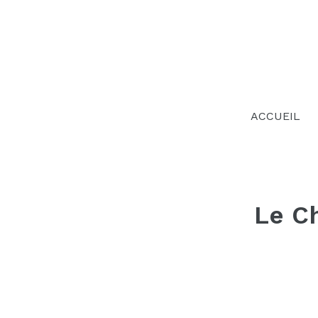
Passer
au
contenu
ACCUEIL
Le C