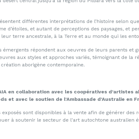
u désert central jusqu’à la région du Pilbara vers la côte ou
ésentent différentes interprétations de l’histoire selon q
rme d’étoiles, et autant de perceptions des paysages, et p
à leur terre ancestrale, à la Terre et au monde qui les ent
s émergents répondent aux oeuvres de leurs parents et g
uvres aux styles et approches variés, témoignant de la rési
 création aborigène contemporaine.
AIA en collaboration avec les coopératives d’artistes a
ds et avec le soutien de l'Ambassade d'Australie en F
s exposés sont disponibles à la vente afin de générer des r
ibuer à soutenir le secteur de l'art autochtone australien 