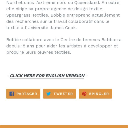
Nord et dans l’extrême nord du Queensland. En outre,
elle dirige sa propre agence de design textile,
Speargrass Textiles. Bobbie entreprend actuellement
des recherches sur le travail collaboratif dans le
textile à l'Université James Cook.
Bobbie collabore avec le Centre de femmes Babbarra
depuis 15 ans pour aider les artistes à développer et
produire leurs œuvres textiles.
-
CLICK HERE FOR ENGLISH VERSION
-
PARTAGER
TWEETER
ÉPINGLE
PARTAGER
TWEETER
ÉPINGLER
SUR
SUR
SUR
FACEBOOK
TWITTER
PINTERE