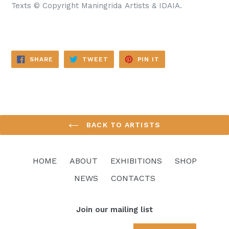
Texts © Copyright
Maningrida Artists & IDAIA.
SHARE
TWEET
PIN
SHARE
TWEET
PIN IT
ON
ON
ON
FACEBOOK
TWITTER
PINTEREST
BACK TO ARTISTS
HOME
ABOUT
EXHIBITIONS
SHOP
NEWS
CONTACTS
Join our mailing list