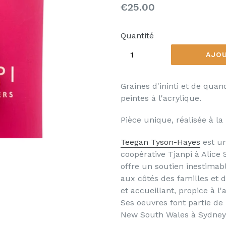
Prix
€25.00
régulier
Quantité
AJOU
Graines d'ininti et de quan
peintes
à
l'acrylique.
Pièce unique, réalisée
à
la 
Teegan Tyson-Hayes
est un
coopérative Tjanpi à Alice 
offre un soutien inestimabl
aux côtés des familles et 
et accueillant, propice à 
Ses oeuvres font partie de 
New South Wales à Sydney