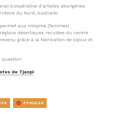
janpi (coopérative d'artistes aborigènes
erritoire du Nord, Australie.
t permet aux minyma (femmes)
 régions désertiques reculées du centre
revenu grâce à la fabrication de bijoux et
 question.
istes de Tjanpi
TWEETER
ÉPINGLER
TER
ÉPINGLER
SUR
SUR
TWITTER
PINTEREST