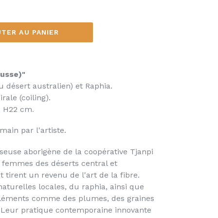
TER AU PANIER
ousse)"
u désert australien) et Raphia.
ale (coiling).
x H22 cm
.
main par l'artiste.
sseuse aborig
è
ne de la coopérative Tjanpi
x femmes des déserts central et
 tirent un revenu de l'art de la fibre.
naturelles locales, du raphia, ainsi que
éléments comme des plumes, des graines
 L
eur pratique contemporaine innovante