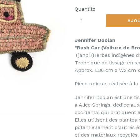
régulier
Quantité
AJOU
Jennifer Doolan
"Bush Car (Voiture de Br
Tjanpi (Herbes indig
è
nes d
Technique de tissage en spir
Approx.
L36 cm x W2 cm 
Pièce unique, réalisée
à
la 
Jennifer Doolan est une ti
à Alice Springs
, dédiée au
occidental qui pratiquent et
Elles utilisent des plantes 
potentiellement d'autres 
et des matériaux recyclés.