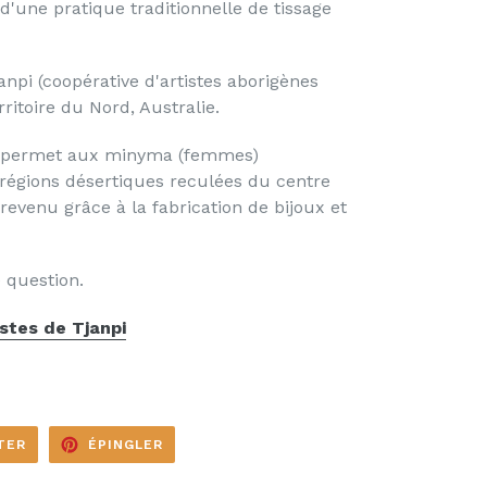
 d'une pratique traditionnelle de tissage
janpi (coopérative d'artistes aborigènes
erritoire du Nord, Australie.
t permet aux minyma (femmes)
 régions désertiques reculées du centre
revenu grâce à la fabrication de bijoux et
 question.
istes de Tjanpi
TWEETER
ÉPINGLER
TER
ÉPINGLER
SUR
SUR
TWITTER
PINTEREST