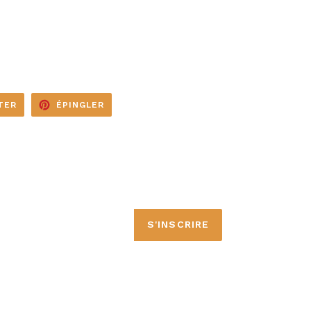
TWEETER
ÉPINGLER
TER
ÉPINGLER
SUR
SUR
TWITTER
PINTEREST
S'INSCRIRE