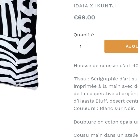
IDAIA X IKUNTJI
Prix
€69.00
régulier
Quantité
AJOU
Housse de coussin d'art 4
Tissu : Sérigraphie d’art s
imprimée à la main avec d
de la coopérative aborigèn
d’Haasts Bluff, désert centr
Couleurs : Blanc sur Noir.
Doublure en coton épais u
Cousu main dans un atelie