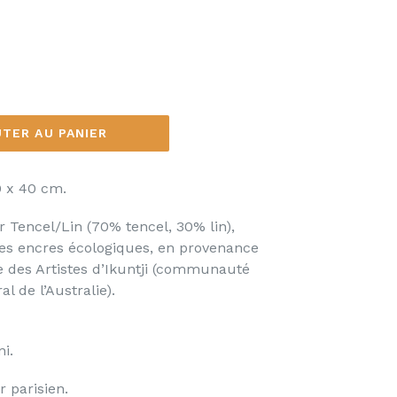
TER AU PANIER
0 x 40 cm.
ur
Tencel/Lin
(70% tencel, 30% lin
)
,
es encres écologiques, en provenance
e des Artistes d’Ikuntji (communauté
al de l’Australie).
ni.
r parisien.