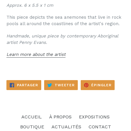
Approx.
6 x 5.5
x 1 cm
This piece depicts the sea anemones that live in rock
pools all around the coastlines of the artist's region.
Handmade, unique piece by contemporary Aboriginal
artist Penny Evans.
Learn more about the artist
PARTAGER
TWEETER
ÉPINGLE
PARTAGER
TWEETER
ÉPINGLER
SUR
SUR
SUR
FACEBOOK
TWITTER
PINTERE
ACCUEIL
À PROPOS
EXPOSITIONS
BOUTIQUE
ACTUALITÉS
CONTACT