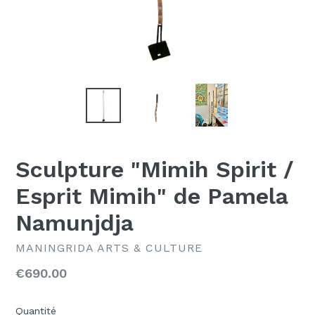
Sculpture "Mimih Spirit /
Esprit Mimih" de Pamela
Namunjdja
MANINGRIDA ARTS & CULTURE
Prix
€690.00
régulier
Quantité